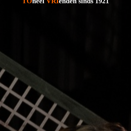
TO
neel
VRI
enden sinds 1921