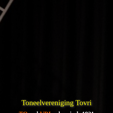
Toneelvereniging Tovri