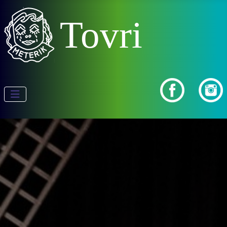
Tovri