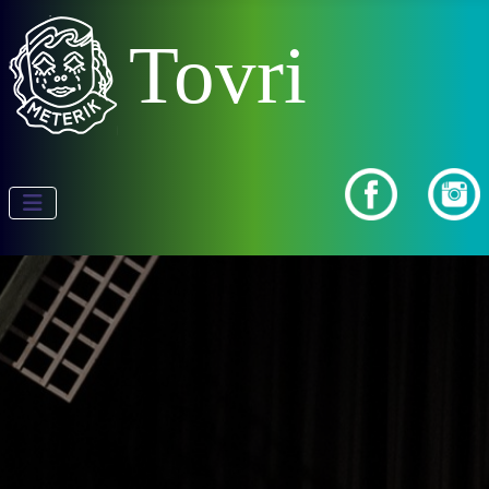
Tovri