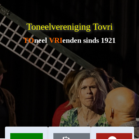
Toneelvereniging Tovri
TO
neel
VRI
enden sinds 1921