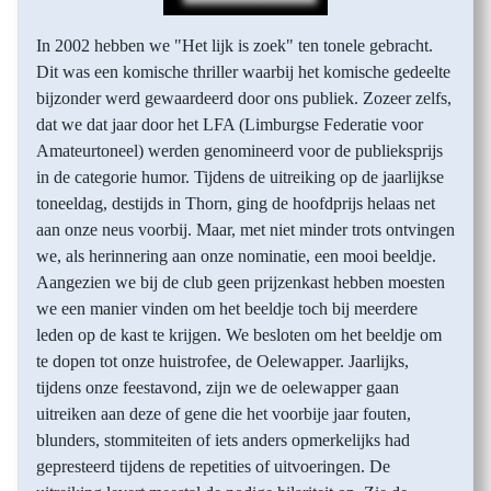
In 2002 hebben we "Het lijk is zoek" ten tonele gebracht.
Dit was een komische thriller waarbij het komische gedeelte
bijzonder werd gewaardeerd door ons publiek. Zozeer zelfs,
dat we dat jaar door het LFA (Limburgse Federatie voor
Amateurtoneel) werden genomineerd voor de publieksprijs
in de categorie humor. Tijdens de uitreiking op de jaarlijkse
toneeldag, destijds in Thorn, ging de hoofdprijs helaas net
aan onze neus voorbij. Maar, met niet minder trots ontvingen
we, als herinnering aan onze nominatie, een mooi beeldje.
Aangezien we bij de club geen prijzenkast hebben moesten
we een manier vinden om het beeldje toch bij meerdere
leden op de kast te krijgen. We besloten om het beeldje om
te dopen tot onze huistrofee, de Oelewapper. Jaarlijks,
tijdens onze feestavond, zijn we de oelewapper gaan
uitreiken aan deze of gene die het voorbije jaar fouten,
blunders, stommiteiten of iets anders opmerkelijks had
gepresteerd tijdens de repetities of uitvoeringen. De