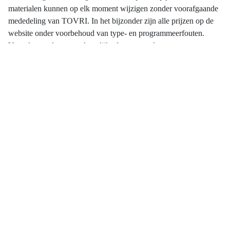
materialen kunnen op elk moment wijzigen zonder voorafgaande
mededeling van TOVRI. In het bijzonder zijn alle prijzen op de
website onder voorbehoud van type- en programmeerfouten.
Voor de gevolgen van dergelijke fouten wordt geen
aansprakelijkheid aanvaard. Geen overeenkomst komt tot stand
op basis van dergelijke fouten. Voor op de website opgenomen
hyperlinks naar websites of diensten van derden kan TOVRI
nimmer aansprakelijkheid aanvaarden.
Auteursrechten
Alle rechten van intellectuele eigendom betreffende deze
materialen liggen bij TOVRI. De inhoud van de website is
beschikbaar onder de Creative-Commonslicentie
Naamsvermelding-GelijkDelen-NietCommercieel 3.0
Nederlands, tenzij anders aangegeven bij specifieke materialen.
Overig
Deze disclaimer kan van tijd tot tijd wijzigen.