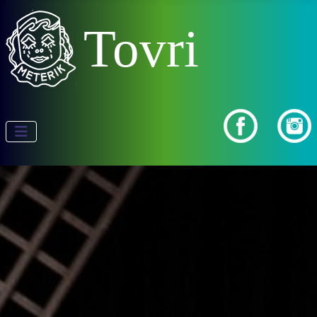
Tovri