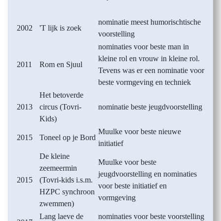
nominatie meest humorischtische
2002
'T lijk is zoek
voorstelling
nominaties voor beste man in
kleine rol en vrouw in kleine rol.
2011
Rom en Sjuul
Tevens was er een nominatie voor
beste vormgeving en techniek
Het betoverde
2013
circus (Tovri-
nominatie beste jeugdvoorstelling
Kids)
Muulke voor beste nieuwe
2015
Toneel op je Bord
initiatief
De kleine
Muulke voor beste
zeemeermin
jeugdvoorstelling en nominaties
2015
(Tovri-kids i.s.m.
voor beste initiatief en
HZPC synchroon
vormgeving
zwemmen)
Lang laeve de
nominaties voor beste voorstelling