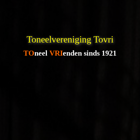
Toneelvereniging Tovri
TO
neel
VRI
enden sinds 1921