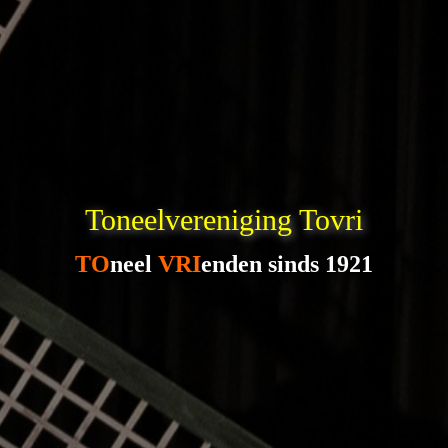
Toneelvereniging Tovri
TO
neel
VRI
enden sinds 1921