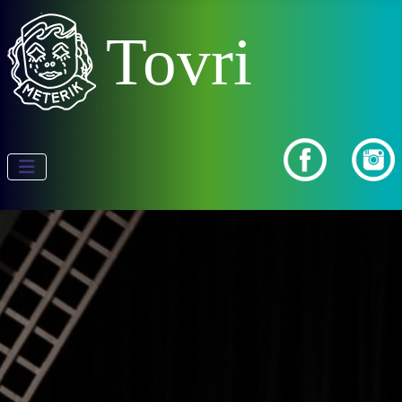
Tovri